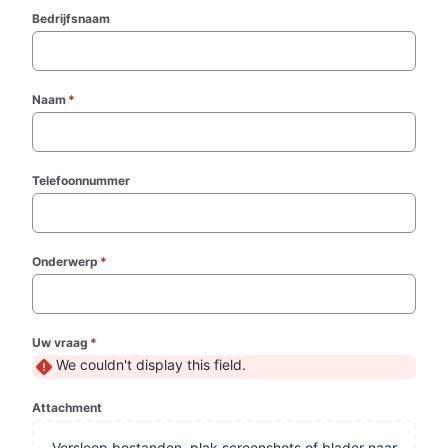
Bedrijfsnaam
Naam
*
(required)
Telefoonnummer
Onderwerp
*
(required)
Uw vraag
*
(required)
We couldn't display this field.
Attachment
Versleep bestanden, plak screenshots of blader naar